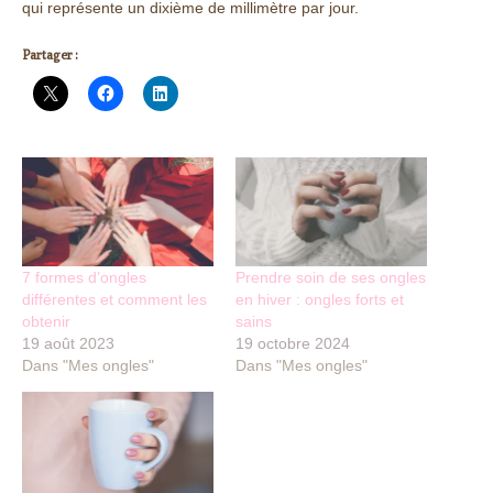
qui représente un dixième de millimètre par jour.
Partager :
7 formes d’ongles
Prendre soin de ses ongles
différentes et comment les
en hiver : ongles forts et
obtenir
sains
19 août 2023
19 octobre 2024
Dans "Mes ongles"
Dans "Mes ongles"