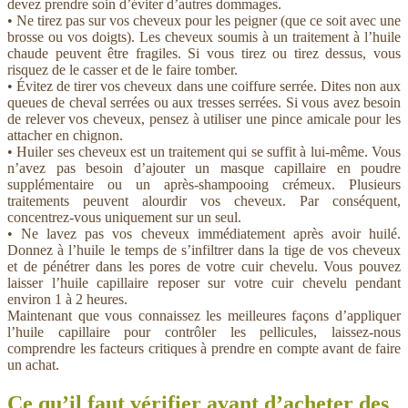
devez prendre soin d’éviter d’autres dommages.
• Ne tirez pas sur vos cheveux pour les peigner (que ce soit avec une
brosse ou vos doigts). Les cheveux soumis à un traitement à l’huile
chaude peuvent être fragiles. Si vous tirez ou tirez dessus, vous
risquez de le casser et de le faire tomber.
• Évitez de tirer vos cheveux dans une coiffure serrée. Dites non aux
queues de cheval serrées ou aux tresses serrées. Si vous avez besoin
de relever vos cheveux, pensez à utiliser une pince amicale pour les
attacher en chignon.
• Huiler ses cheveux est un traitement qui se suffit à lui-même. Vous
n’avez pas besoin d’ajouter un masque capillaire en poudre
supplémentaire ou un après-shampooing crémeux. Plusieurs
traitements peuvent alourdir vos cheveux. Par conséquent,
concentrez-vous uniquement sur un seul.
• Ne lavez pas vos cheveux immédiatement après avoir huilé.
Donnez à l’huile le temps de s’infiltrer dans la tige de vos cheveux
et de pénétrer dans les pores de votre cuir chevelu. Vous pouvez
laisser l’huile capillaire reposer sur votre cuir chevelu pendant
environ 1 à 2 heures.
Maintenant que vous connaissez les meilleures façons d’appliquer
l’huile capillaire pour contrôler les pellicules, laissez-nous
comprendre les facteurs critiques à prendre en compte avant de faire
un achat.
Ce qu’il faut vérifier avant d’acheter des