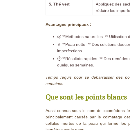
5. Thé vert
Appliquez des sach
réduire les imperfe
Avantages principaux :
🌿 **Méthodes naturelles :** Utilisation 
💧 **Peau nette :** Des solutions douces
imperfections.
⏱️ **Résultats rapides :** Des remèdes
quelques semaines.
Temps requis pour se débarrasser des poi
semaines.
Que sont les points blancs
Aussi connus sous le nom de «comédons fer
principalement causés par le colmatage des 
cellules mortes de la peau qui ferme les p
jaunâtres sur la peau.