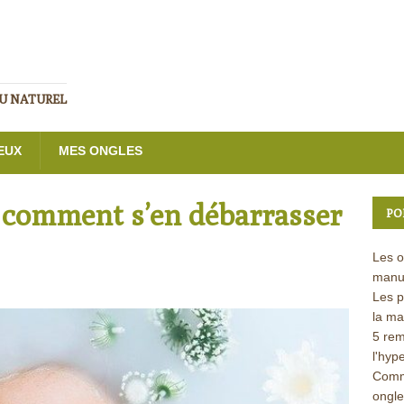
AU NATUREL
EUX
MES ONGLES
t comment s’en débarrasser
PO
Les o
manu
Les p
la ma
5 rem
l'hyp
Comme
ongle