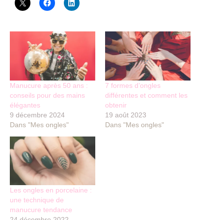
Manucure après 50 ans :
7 formes d’ongles
conseils pour des mains
différentes et comment les
élégantes
obtenir
9 décembre 2024
19 août 2023
Dans "Mes ongles"
Dans "Mes ongles"
Les ongles en porcelaine :
une technique de
manucure tendance
24 décembre 2022