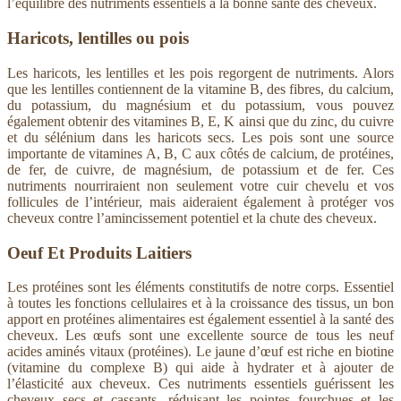
l’équilibre des nutriments essentiels à la bonne santé des cheveux.
Haricots, lentilles ou pois
Les haricots, les lentilles et les pois regorgent de nutriments. Alors
que les lentilles contiennent de la vitamine B, des fibres, du calcium,
du potassium, du magnésium et du potassium, vous pouvez
également obtenir des vitamines B, E, K ainsi que du zinc, du cuivre
et du sélénium dans les haricots secs. Les pois sont une source
importante de vitamines A, B, C aux côtés de calcium, de protéines,
de fer, de cuivre, de magnésium, de potassium et de fer. Ces
nutriments nourriraient non seulement votre cuir chevelu et vos
follicules de l’intérieur, mais aideraient également à protéger vos
cheveux contre l’amincissement potentiel et la chute des cheveux.
Oeuf Et Produits Laitiers
Les protéines sont les éléments constitutifs de notre corps. Essentiel
à toutes les fonctions cellulaires et à la croissance des tissus, un bon
apport en protéines alimentaires est également essentiel à la santé des
cheveux. Les œufs sont une excellente source de tous les neuf
acides aminés vitaux (protéines). Le jaune d’œuf est riche en biotine
(vitamine du complexe B) qui aide à hydrater et à ajouter de
l’élasticité aux cheveux. Ces nutriments essentiels guérissent les
cheveux secs et cassants, réduisant les pointes fourchues et les