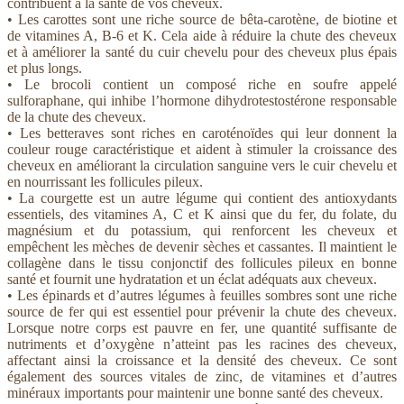
contribuent à la santé de vos cheveux.
• Les carottes sont une riche source de bêta-carotène, de biotine et
de vitamines A, B-6 et K. Cela aide à réduire la chute des cheveux
et à améliorer la santé du cuir chevelu pour des cheveux plus épais
et plus longs.
• Le brocoli contient un composé riche en soufre appelé
sulforaphane, qui inhibe l’hormone dihydrotestostérone responsable
de la chute des cheveux.
• Les betteraves sont riches en caroténoïdes qui leur donnent la
couleur rouge caractéristique et aident à stimuler la croissance des
cheveux en améliorant la circulation sanguine vers le cuir chevelu et
en nourrissant les follicules pileux.
• La courgette est un autre légume qui contient des antioxydants
essentiels, des vitamines A, C et K ainsi que du fer, du folate, du
magnésium et du potassium, qui renforcent les cheveux et
empêchent les mèches de devenir sèches et cassantes. Il maintient le
collagène dans le tissu conjonctif des follicules pileux en bonne
santé et fournit une hydratation et un éclat adéquats aux cheveux.
• Les épinards et d’autres légumes à feuilles sombres sont une riche
source de fer qui est essentiel pour prévenir la chute des cheveux.
Lorsque notre corps est pauvre en fer, une quantité suffisante de
nutriments et d’oxygène n’atteint pas les racines des cheveux,
affectant ainsi la croissance et la densité des cheveux. Ce sont
également des sources vitales de zinc, de vitamines et d’autres
minéraux importants pour maintenir une bonne santé des cheveux.