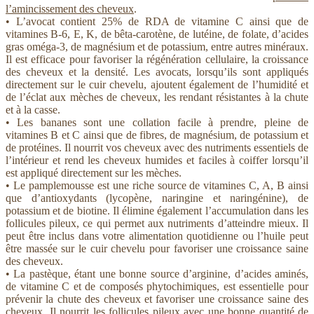
l’amincissement des cheveux
.
• L’avocat contient 25% de RDA de vitamine C ainsi que de
vitamines B-6, E, K, de bêta-carotène, de lutéine, de folate, d’acides
gras oméga-3, de magnésium et de potassium, entre autres minéraux.
Il est efficace pour favoriser la régénération cellulaire, la croissance
des cheveux et la densité. Les avocats, lorsqu’ils sont appliqués
directement sur le cuir chevelu, ajoutent également de l’humidité et
de l’éclat aux mèches de cheveux, les rendant résistantes à la chute
et à la casse.
• Les bananes sont une collation facile à prendre, pleine de
vitamines B et C ainsi que de fibres, de magnésium, de potassium et
de protéines. Il nourrit vos cheveux avec des nutriments essentiels de
l’intérieur et rend les cheveux humides et faciles à coiffer lorsqu’il
est appliqué directement sur les mèches.
• Le pamplemousse est une riche source de vitamines C, A, B ainsi
que d’antioxydants (lycopène, naringine et naringénine), de
potassium et de biotine. Il élimine également l’accumulation dans les
follicules pileux, ce qui permet aux nutriments d’atteindre mieux. Il
peut être inclus dans votre alimentation quotidienne ou l’huile peut
être massée sur le cuir chevelu pour favoriser une croissance saine
des cheveux.
• La pastèque, étant une bonne source d’arginine, d’acides aminés,
de vitamine C et de composés phytochimiques, est essentielle pour
prévenir la chute des cheveux et favoriser une croissance saine des
cheveux. Il nourrit les follicules pileux avec une bonne quantité de