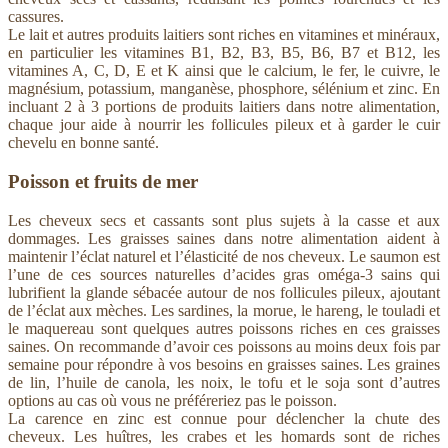
cassures.
Le lait et autres produits laitiers sont riches en vitamines et minéraux,
en particulier les vitamines B1, B2, B3, B5, B6, B7 et B12, les
vitamines A, C, D, E et K ainsi que le calcium, le fer, le cuivre, le
magnésium, potassium, manganèse, phosphore, sélénium et zinc. En
incluant 2 à 3 portions de produits laitiers dans notre alimentation,
chaque jour aide à nourrir les follicules pileux et à garder le cuir
chevelu en bonne santé.
Poisson et fruits de mer
Les cheveux secs et cassants sont plus sujets à la casse et aux
dommages. Les graisses saines dans notre alimentation aident à
maintenir l’éclat naturel et l’élasticité de nos cheveux. Le saumon est
l’une de ces sources naturelles d’acides gras oméga-3 sains qui
lubrifient la glande sébacée autour de nos follicules pileux, ajoutant
de l’éclat aux mèches. Les sardines, la morue, le hareng, le touladi et
le maquereau sont quelques autres poissons riches en ces graisses
saines. On recommande d’avoir ces poissons au moins deux fois par
semaine pour répondre à vos besoins en graisses saines. Les graines
de lin, l’huile de canola, les noix, le tofu et le soja sont d’autres
options au cas où vous ne préféreriez pas le poisson.
La carence en zinc est connue pour déclencher la chute des
cheveux. Les huîtres, les crabes et les homards sont de riches